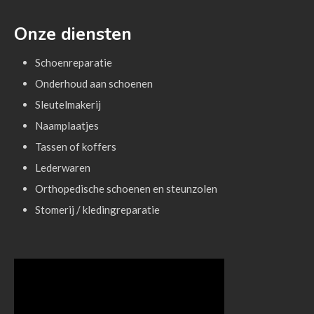
Onze diensten
Login
Schoenreparatie
Vermeldingen feed
Onderhoud aan schoenen
Reacties feed
Sleutelmakerij
WordPress.org
Naamplaatjes
Tassen of koffers
Lederwaren
Orthopedische schoenen en steunzolen
Stomerij / kledingreparatie