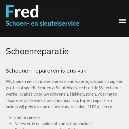
Home
Over ons
De beste meesterschoenmaker van Almere
Schoen &
Diensten
Schoenreparatie
Lederwaren
Sleutelservice Fred
Naamplaatjes
Onderhoud
Schoenen repareren is ons vak.
Orthopedische schoenen en
de Weert
steunzolen
Wij bieden een schoenenservice aan waarbij vakmanschap een
Schoenreparatie
grote rol speelt. Schoen & Sleutelservice Fred de Weert doet
werkelijk alles voor uw schoenen. Hakken, zolen, voeringen
Sleutelservice
repareren, stikwerk, noem het maar op. Bij het repareren
Stomerij en kledingreparatie
maken wij gebruik van de beste materialen, TUV gekeurd.
Tassen en koffers
Snelle service
Slotenservice
Meester in de ambacht van schoenmakerij